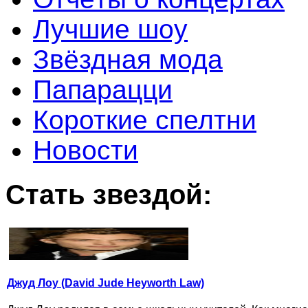
Лучшие шоу
Звёздная мода
Папарацци
Короткие спелтни
Новости
Стать звездой:
Джуд Лоу (David Jude Heyworth Law)