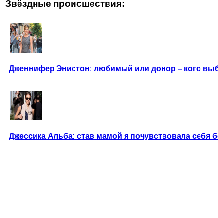
Звёздные происшествия:
Дженнифер Энистон: любимый или донор – кого вы
Джессика Альба: став мамой я почувствовала себя 