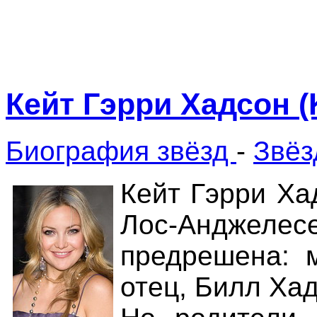
Кейт Гэрри Хадсон (
Биография звёзд
-
Звёз
Кейт Гэрри Ха
Лос-Анджелес
предрешена: м
отец, Билл Ха