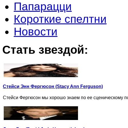
Папарацци
Короткие спелтни
Новости
Стать звездой:
Стейси Энн Фергюсон (Stacy Ann Ferguson)
Стейси Фергюсон мы хорошо знаем по ее сценическому пс