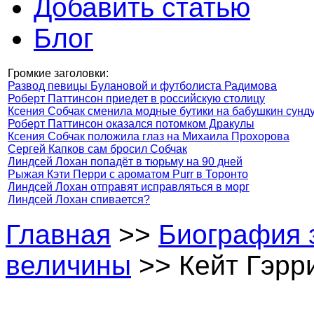
Добавить статью
Блог
Громкие заголовки:
Развод певицы Булановой и футболиста Радимова
Роберт Паттинсон приедет в российскую столицу
Ксения Собчак сменила модные бутики на бабушкин сунд
Роберт Паттинсон оказался потомком Дракулы
Ксения Собчак положила глаз на Михаила Прохорова
Сергей Капков сам бросил Собчак
Линдсей Лохан попадёт в тюрьму на 90 дней
Рыжая Кэти Перри с ароматом Purr в Торонто
Линдсей Лохан отправят исправляться в морг
Линдсей Лохан спивается?
Главная
>>
Биография 
величины
>> Кейт Гэрри