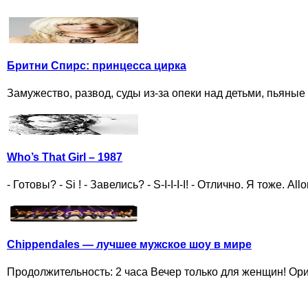
Бритни Спирс: принцесса цирка
Замужество, развод, суды из-за опеки над детьми, пьяные 
Who’s That Girl – 1987
- Готовы? - Si ! - Завелись? - S-I-I-I-I! - Отлично. Я тоже. 
Chippendales — лучшее мужское шоу в мире
Продолжительность: 2 часа Вечер только для женщин! Ориг