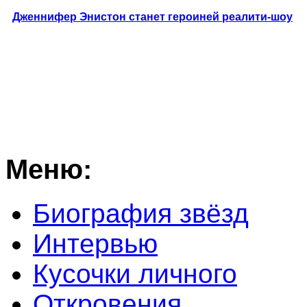
Дженнифер Энистон станет героиней реалити-шоу
Меню:
Биография звёзд
Интервью
Кусочки личного
Откровения