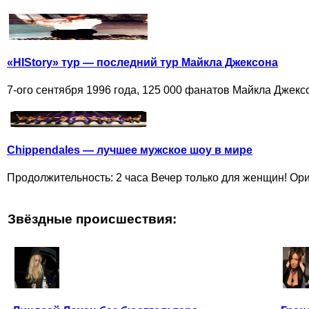
«HIStory» тур — последний тур Майкла Джексона
7-ого сентября 1996 года, 125 000 фанатов Майкла Джексон
Chippendales — лучшее мужское шоу в мире
Продолжительность: 2 часа Вечер только для женщин! Ориг
Звёздные происшествия: