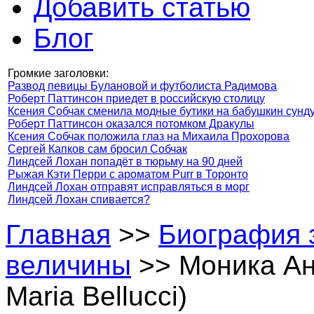
Добавить статью
Блог
Громкие заголовки:
Развод певицы Булановой и футболиста Радимова
Роберт Паттинсон приедет в российскую столицу
Ксения Собчак сменила модные бутики на бабушкин сунд
Роберт Паттинсон оказался потомком Дракулы
Ксения Собчак положила глаз на Михаила Прохорова
Сергей Капков сам бросил Собчак
Линдсей Лохан попадёт в тюрьму на 90 дней
Рыжая Кэти Перри с ароматом Purr в Торонто
Линдсей Лохан отправят исправляться в морг
Линдсей Лохан спивается?
Главная
>>
Биография 
величины
>> Моника Ан
Maria Bellucci)