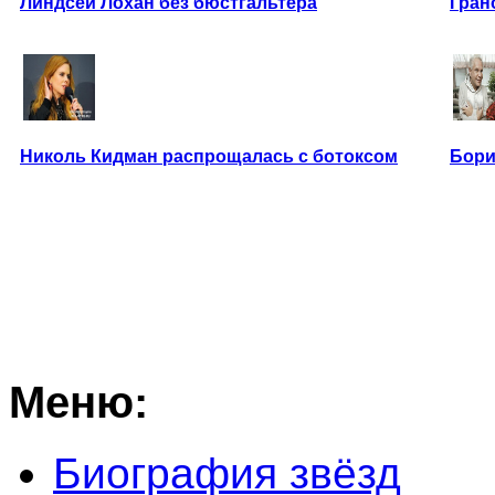
Линдсей Лохан без бюстгальтера
Гран
Николь Кидман распрощалась с ботоксом
Бори
Меню:
Биография звёзд