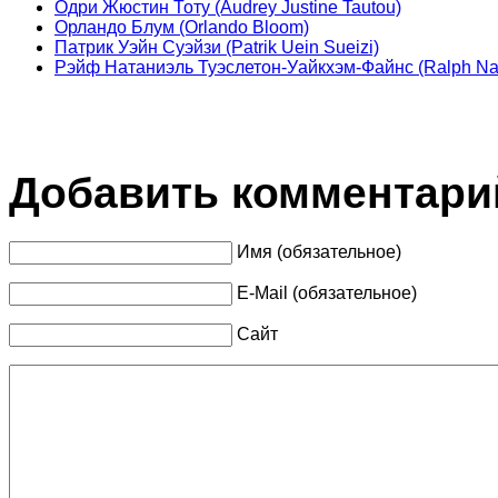
Одри Жюстин Тоту (Audrey Justine Tautou)
Орландо Блум (Orlando Bloom)
Патрик Уэйн Суэйзи (Patrik Uein Sueizi)
Рэйф Натаниэль Туэслетон-Уайкхэм-Файнс (Ralph Nat
Добавить комментари
Имя (обязательное)
E-Mail (обязательное)
Сайт