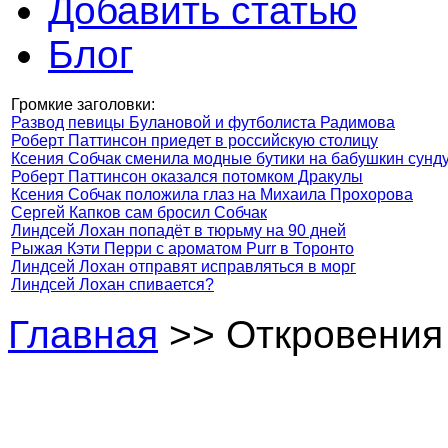
Добавить статью
Блог
Громкие заголовки:
Развод певицы Булановой и футболиста Радимова
Роберт Паттинсон приедет в российскую столицу
Ксения Собчак сменила модные бутики на бабушкин сунд
Роберт Паттинсон оказался потомком Дракулы
Ксения Собчак положила глаз на Михаила Прохорова
Сергей Капков сам бросил Собчак
Линдсей Лохан попадёт в тюрьму на 90 дней
Рыжая Кэти Перри с ароматом Purr в Торонто
Линдсей Лохан отправят исправляться в морг
Линдсей Лохан спивается?
Главная
>> Откровения