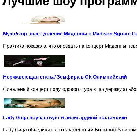
Лучшие шоу програм
Музобзор: выступление Мадонны в Madison Square G
Практика показала, что опоздать на концерт Мадонны нев
Нержавеющая стать// Земфира в СК Олимпийский
Финальный концерт полугодового тура в поддержку альбо
Lady Gaga поучаствует в авангардной постановке
Lady Gaga объединится со знаменитым Большим балетом и