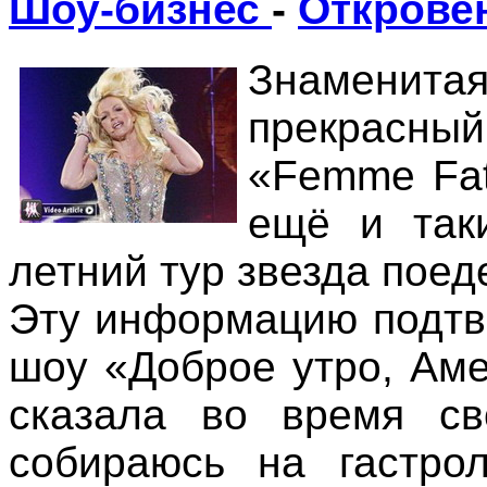
Шоу-бизнес
-
Открове
Знаменита
прекрасны
«Femme Fata
ещё и так
летний тур звезда поед
Эту информацию подтв
шоу «Доброе утро, Аме
сказала во время св
собираюсь на гастро