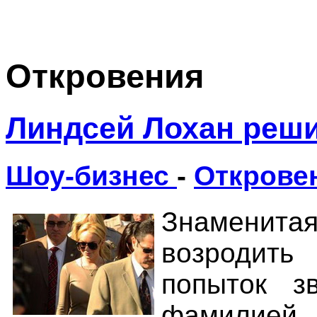
Откровения
Линдсей Лохан реши
Шоу-бизнес
-
Открове
Знаменит
возродить
попыток з
фамилией.