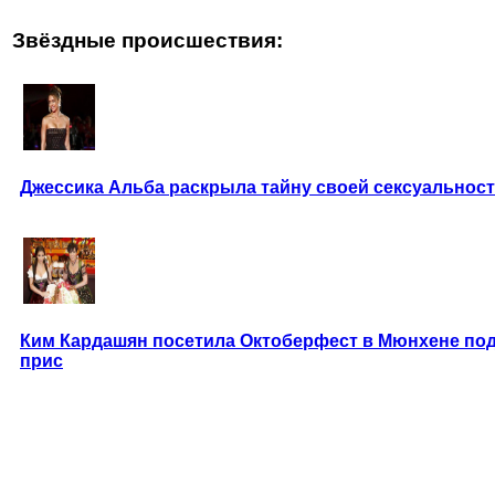
Звёздные происшествия:
Джессика Альба раскрыла тайну своей сексуальнос
Ким Кардашян посетила Октоберфест в Мюнхене п
прис