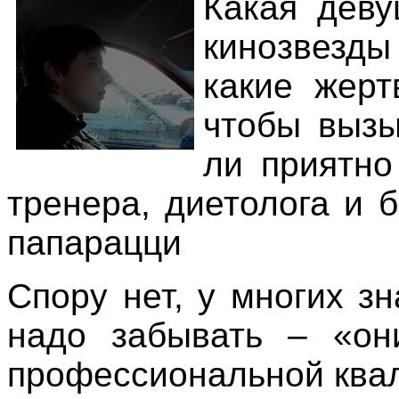
Какая деву
кинозвезды
какие жерт
чтобы вызы
ли приятно
тренера, диетолога и б
папарацци
Спору нет, у многих з
надо забывать – «он
профессиональной ква