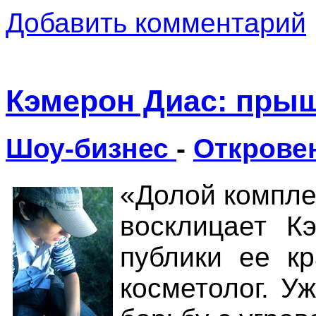
Добавить комментарий
Кэмерон Диас: пры
Шоу-бизнес
-
Открове
«Долой компле
восклицает К
публики ее кр
косметолог. У