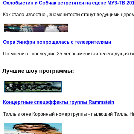
Охлобыстин и Собчак встретятся на сцене МУЗ-ТВ 20
Как стало известно , знаменитости станут ведущими цере
Опра Уинфри попрощалась с телезрителями
По мнению , последние 25 лет знаменитая телеведущая б
Лучшие шоу программы:
Концертные спецэффекты группы Rammstein
Тилль в огне Коронный номер группы - пылющий Тилль. Ни 