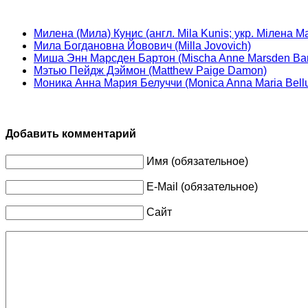
Милена (Мила) Кунис (англ. Mila Kunis; укр. Мілена М
Мила Богдановна Йовович (Milla Jovovich)
Миша Энн Марсден Бартон (Mischa Anne Marsden Bar
Мэтью Пейдж Дэймон (Matthew Paige Damon)
Моника Анна Мария Белуччи (Monica Anna Maria Bellu
Добавить комментарий
Имя (обязательное)
E-Mail (обязательное)
Сайт