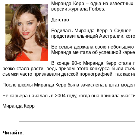
Миранда Керр – одна из известных 
версии журнала Forbes.
Детство
Родилась Миранда Керр в Сиднее, 
представительницей Австралии, котора
Ее семья держала свою небольшую 
Миранда мечтала об успешной карьер
В конце 90-х Миранда Керр стала п
резко стала расти, ведь призом этого конкурса были съе
съемки часто признавали детской порнографией, так как 
После школы Миранда Керр была зачислена в штат моделей
Ее карьера началась в 2004 году, когда она приняла учас
Миранда Керр
Читайте: