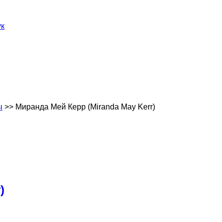
ук
ы
>> Миранда Мей Керр (Miranda May Kerr)
)