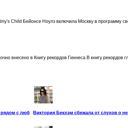
ny's Child Бейонсе Ноулз включила Москву в программу сво
но внесено в Книгу рекордов Гиннеса В книгу рекордов гла
 рядом с люб
Виктория Бекхэм сбежала от слухов о н