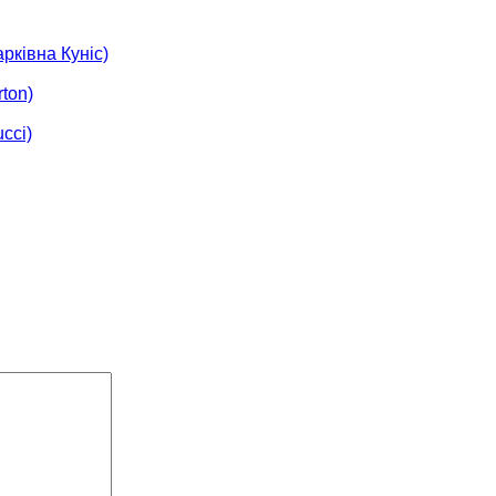
арківна Куніс)
ton)
cci)