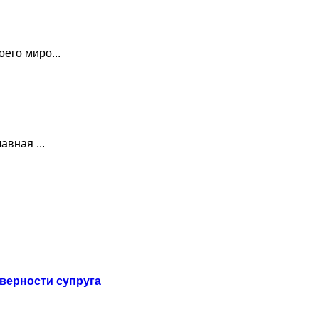
его миро...
вная ...
еверности супруга