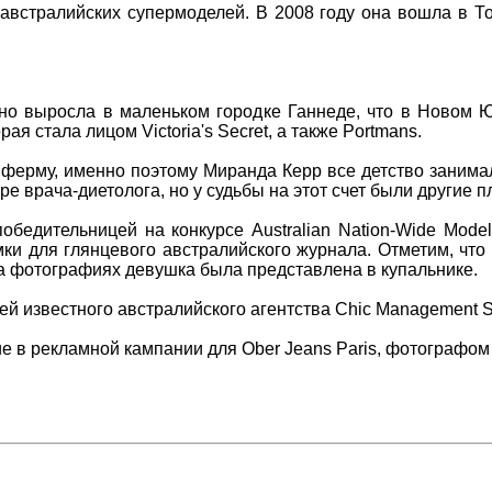
австралийских супермоделей. В 2008 году она вошла в Т
но выросла в маленьком городке Ганнеде, что в Новом 
я стала лицом Victoria's Secret, а также Portmans.
ферму, именно поэтому Миранда Керр все детство занимал
е врача-диетолога, но у судьбы на этот счет были другие п
обедительницей на конкурсе Australian Nation-Wide Mod
мки для глянцевого австралийского журнала. Отметим, что 
на фотографиях девушка была представлена в купальнике.
 известного австралийского агентства Chic Management Sy
тие в рекламной кампании для Ober Jeans Paris, фотографо