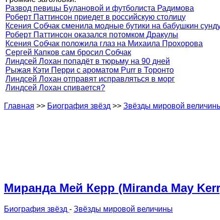
Развод певицы Булановой и футболиста Радимова
Роберт Паттинсон приедет в российскую столицу
Ксения Собчак сменила модные бутики на бабушкин сунд
Роберт Паттинсон оказался потомком Дракулы
Ксения Собчак положила глаз на Михаила Прохорова
Сергей Капков сам бросил Собчак
Линдсей Лохан попадёт в тюрьму на 90 дней
Рыжая Кэти Перри с ароматом Purr в Торонто
Линдсей Лохан отправят исправляться в морг
Линдсей Лохан спивается?
Главная
>>
Биография звёзд
>>
Звёзды мировой величин
Миранда Мей Керр (Miranda May Kerr
Биография звёзд
-
Звёзды мировой величины