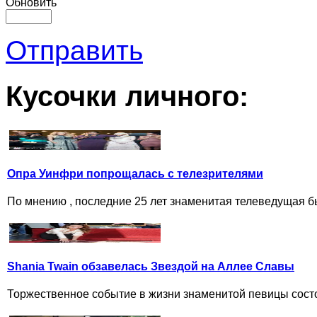
Обновить
Отправить
Кусочки личного:
Опра Уинфри попрощалась с телезрителями
По мнению , последние 25 лет знаменитая телеведущая б
Shania Twain обзавелась Звездой на Аллее Славы
Торжественное событие в жизни знаменитой певицы состоя