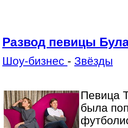
Развод певицы Бул
Шоу-бизнес
-
Звёзды
Певица Т
была поп
футболи