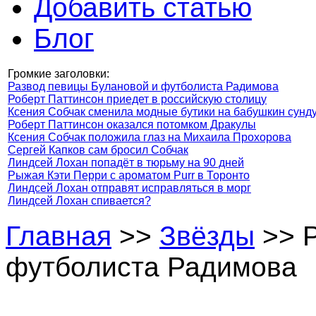
Добавить статью
Блог
Громкие заголовки:
Развод певицы Булановой и футболиста Радимова
Роберт Паттинсон приедет в российскую столицу
Ксения Собчак сменила модные бутики на бабушкин сунд
Роберт Паттинсон оказался потомком Дракулы
Ксения Собчак положила глаз на Михаила Прохорова
Сергей Капков сам бросил Собчак
Линдсей Лохан попадёт в тюрьму на 90 дней
Рыжая Кэти Перри с ароматом Purr в Торонто
Линдсей Лохан отправят исправляться в морг
Линдсей Лохан спивается?
Главная
>>
Звёзды
>> Р
футболиста Радимова