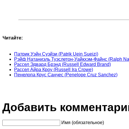
Читайте:
Патрик Уэйн Суэйзи (Patrik Uein Sueizi)
Рэйф Натаниэль Туэслетон-Уайкхэм-Файнс (Ralph Nat
Рассел Эдвард Брэнд (Russell Edward Brand)
Рассел Айра Кроу (Russell Ira Crowe)
Пенелопа Крус Санчес (Penelope Cruz Sanchez)
Добавить комментари
Имя (обязательное)