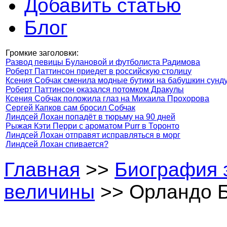
Добавить статью
Блог
Громкие заголовки:
Развод певицы Булановой и футболиста Радимова
Роберт Паттинсон приедет в российскую столицу
Ксения Собчак сменила модные бутики на бабушкин сунд
Роберт Паттинсон оказался потомком Дракулы
Ксения Собчак положила глаз на Михаила Прохорова
Сергей Капков сам бросил Собчак
Линдсей Лохан попадёт в тюрьму на 90 дней
Рыжая Кэти Перри с ароматом Purr в Торонто
Линдсей Лохан отправят исправляться в морг
Линдсей Лохан спивается?
Главная
>>
Биография 
величины
>> Орландо Б