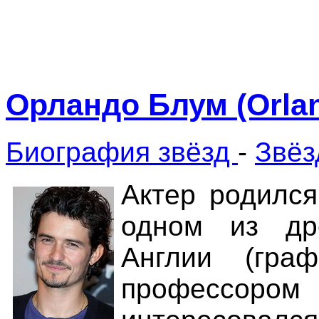
Орландо Блум (Orla
Биография звёзд
-
Звёз
Актер родился
одном из др
Англии (гра
профессором