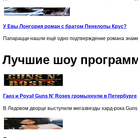
У Евы Лонгория роман с братом Пенелопы Крус?
Папарацци нашли ещё одно подтверждение романа знамени
Лучшие шоу програм
Ганз и Роуз// Guns N' Roses громыхнули в Петербурге
В Ледовом дворце выступили мегазвезды хард-рока Guns N