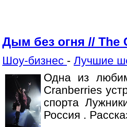
Дым без огня // The
Шоу-бизнес
-
Лучшие ш
Одна из любим
Cranberries ус
спорта Лужник
Россия . Расс