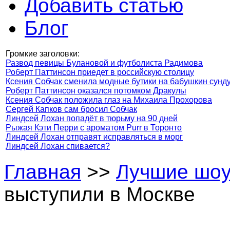
Добавить статью
Блог
Громкие заголовки:
Развод певицы Булановой и футболиста Радимова
Роберт Паттинсон приедет в российскую столицу
Ксения Собчак сменила модные бутики на бабушкин сунд
Роберт Паттинсон оказался потомком Дракулы
Ксения Собчак положила глаз на Михаила Прохорова
Сергей Капков сам бросил Собчак
Линдсей Лохан попадёт в тюрьму на 90 дней
Рыжая Кэти Перри с ароматом Purr в Торонто
Линдсей Лохан отправят исправляться в морг
Линдсей Лохан спивается?
Главная
>>
Лучшие шо
выступили в Москве