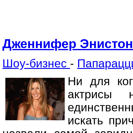
Дженнифер Энистон 
Шоу-бизнес
-
Папарацц
Ни для ког
актрисы 
единствен
искать при