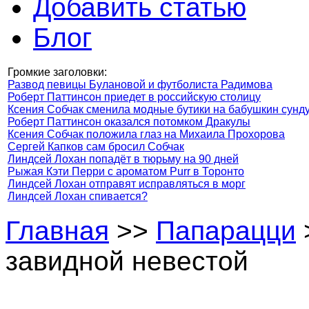
Добавить статью
Блог
Громкие заголовки:
Развод певицы Булановой и футболиста Радимова
Роберт Паттинсон приедет в российскую столицу
Ксения Собчак сменила модные бутики на бабушкин сунд
Роберт Паттинсон оказался потомком Дракулы
Ксения Собчак положила глаз на Михаила Прохорова
Сергей Капков сам бросил Собчак
Линдсей Лохан попадёт в тюрьму на 90 дней
Рыжая Кэти Перри с ароматом Purr в Торонто
Линдсей Лохан отправят исправляться в морг
Линдсей Лохан спивается?
Главная
>>
Папарацци
завидной невестой