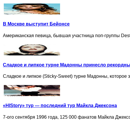
В Москве выступит Бейонсе
Американская певица, бывшая участница поп-группы Desti
Сладкое и липкое турне Мадонны принесло рекордны
Сладкое и липкое (Sticky-Sweet) турне Мадонны, которое 
«HIStory» тур — последний тур Майкла Джексона
7-ого сентября 1996 года, 125 000 фанатов Майкла Джексон