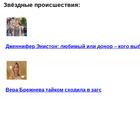
Звёздные происшествия:
Дженнифер Энистон: любимый или донор – кого вы
Вера Брежнева тайком сходила в загс