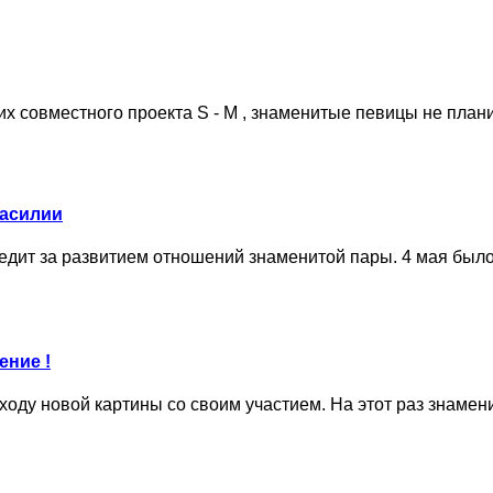
их совместного проекта S - M , знаменитые певицы не плани
насилии
едит за развитием отношений знаменитой пары. 4 мая было о
ение !
ходу новой картины со своим участием. На этот раз знамени