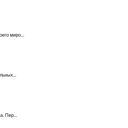
его миро...
льных...
. Пер...