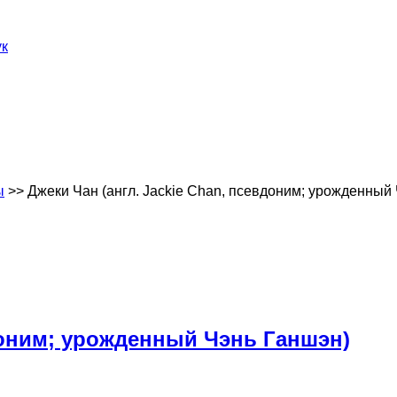
ук
ы
>> Джеки Чан (англ. Jackie Chan, псевдоним; урожденный
вдоним; урожденный Чэнь Ганшэн)