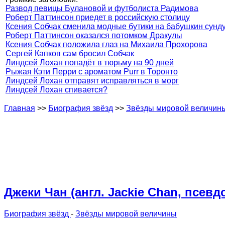
Развод певицы Булановой и футболиста Радимова
Роберт Паттинсон приедет в российскую столицу
Ксения Собчак сменила модные бутики на бабушкин сунд
Роберт Паттинсон оказался потомком Дракулы
Ксения Собчак положила глаз на Михаила Прохорова
Сергей Капков сам бросил Собчак
Линдсей Лохан попадёт в тюрьму на 90 дней
Рыжая Кэти Перри с ароматом Purr в Торонто
Линдсей Лохан отправят исправляться в морг
Линдсей Лохан спивается?
Главная
>>
Биография звёзд
>>
Звёзды мировой величин
Джеки Чан (англ. Jackie Chan, псе
Биография звёзд
-
Звёзды мировой величины