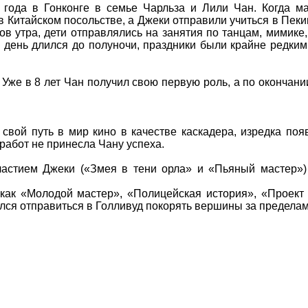
года в Гонконге в семье Чарльза и Лили Чан. Когда ма
 Китайском посольстве, а Джеки отправили учиться в Пеки
в утра, дети отправлялись на занятия по танцам, мимике,
 день длился до полуночи, праздники были крайне редки
Уже в 8 лет Чан получил свою первую роль, а по окончани
свой путь в мир кино в качестве каскадера, изредка поя
 работ не принесла Чану успеха.
участием Джеки («Змея в тени орла» и «Пьяный мастер»
как «Молодой мастер», «Полицейская история», «Проект
лся отправиться в Голливуд покорять вершины за пределам